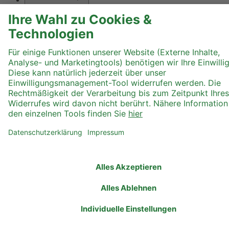
Text größer
Hoher Kontrast
Graustufen