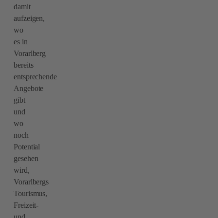
damit
aufzeigen,
wo
es in
Vorarlberg
bereits
entsprechende
Angebote
gibt
und
wo
noch
Potential
gesehen
wird,
Vorarlbergs
Tourismus,
Freizeit-
und