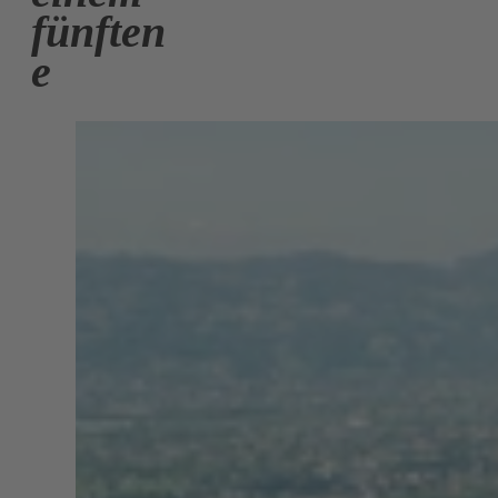
fünften
e