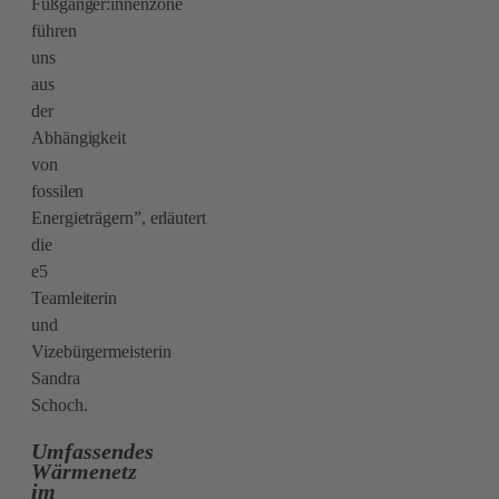
Fußgänger:innenzone
führen
uns
aus
der
Abhängigkeit
von
fossilen
Energieträgern”, erläutert
die
e5
Teamleiterin
und
Vizebürgermeisterin
Sandra
Schoch.
Umfassendes
Wärmenetz
im