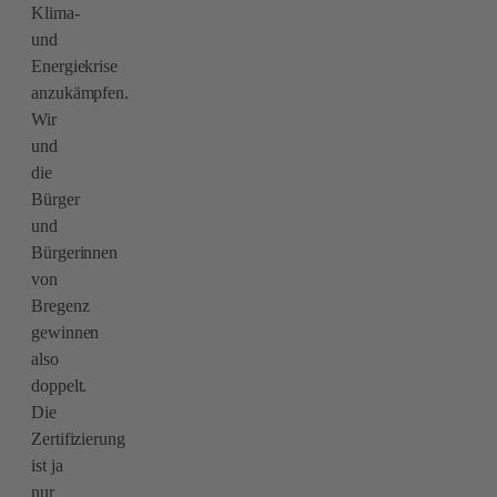
Klima-
und
Energiekrise
anzukämpfen.
Wir
und
die
Bürger
und
Bürgerinnen
von
Bregenz
gewinnen
also
doppelt.
Die
Zertifizierung
ist ja
nur