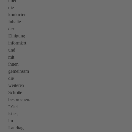
über
die
konkreten
Inhalte
der
Einigung
informiert
und
mit
ihnen
gemeinsam
die
weiteren
Schritte
besprochen.
“Ziel
ist es,
im
Landtag