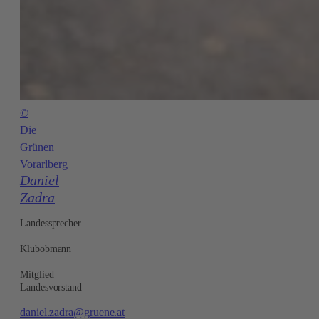
©
Die
Grünen
Vorarlberg
Daniel
Zadra
Landessprecher
|
Klubobmann
|
Mitglied
Landesvorstand
daniel.zadra@gruene.at