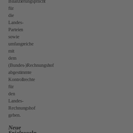
Bilanzierungspflicht
für
die
Landes-
Parteien
sowie
umfangreiche
mit
dem
(Bundes-)Rechnungshof
abgestimmte
Kontrollrechte
für
den
Landes-
Rechnungshof
geben.
Neue
Spielregeln