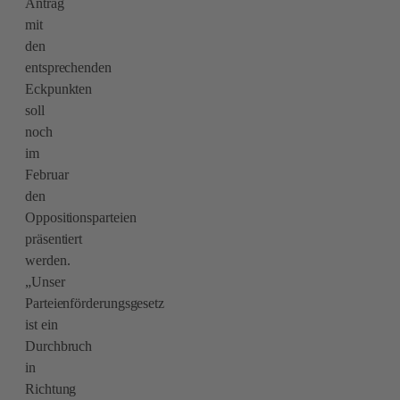
Antrag
mit
den
entsprechenden
Eckpunkten
soll
noch
im
Februar
den
Oppositionsparteien
präsentiert
werden.
„Unser
Parteienförderungsgesetz
ist ein
Durchbruch
in
Richtung