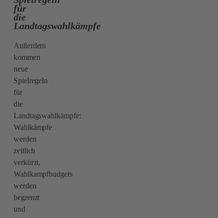
für
die
Landtagswahlkämpfe
Außerdem
kommen
neue
Spielregeln
für
die
Landtagswahlkämpfe:
Wahlkämpfe
werden
zeitlich
verkürzt,
Wahlkampfbudgets
werden
begrenzt
und