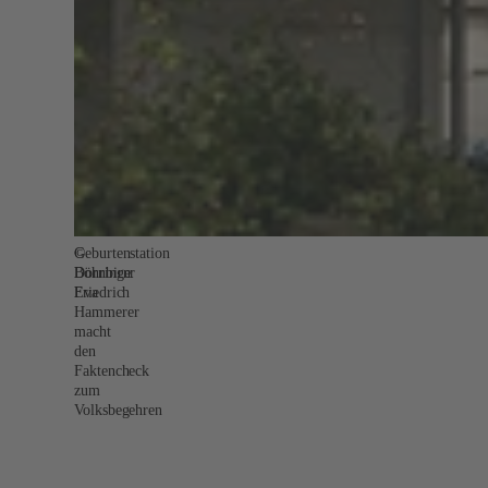
©
Geburtenstation
Böhringer
Dornbirn:
Friedrich
Eva
Hammerer
macht
den
Faktencheck
zum
Volksbegehren