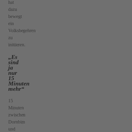
hat
dazu
bewegt
ein
Volksbegehren
zu
initiieren.
„Es
sind
ja
nur
15
Minuten
mehr“
15
Minuten
zwischen
Dornbirn
und