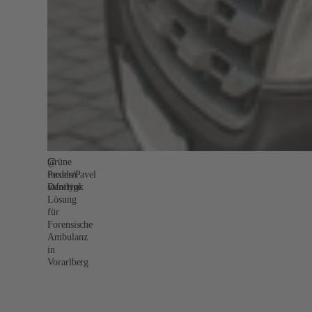
@
Grüne
Pexels/Pavel
fordern
Danilyuk
sofortige
Lösung
für
Forensische
Ambulanz
in
Vorarlberg