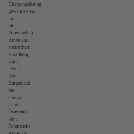
Übergangslösung
gewährleisten,
um
die
Forensischen
Ambulanz
abzusichern.
Vorarlberg
wäre
neben
dem
Burgenland
das
einzige
Land
Österreichs
ohne
Forensische
Ambulanz.