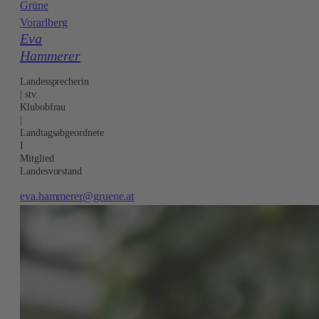
Grüne
Vorarlberg
Eva
Hammerer
Landessprecherin
| stv.
Klubobfrau
|
Landtagsabgeordnete
I
Mitglied
Landesvorstand
eva.hammerer@gruene.at