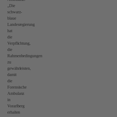
„Die
schwarz-
blaue
Landesregierung
hat
die
Verpflichtung,
die
Rahmenbedingungen
zu
gewährleisten,
damit
die
Forensische
Ambulanz
in
Vorarlberg
erhalten