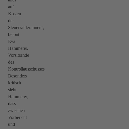
auf
Kosten
der
Steuerzahler:innen“,
betont
Eva
Hammerer,
Vorsitzende
des
Kontrollausschusses.
Besonders
kritisch
sieht
Hammerer,
dass
zwischen
Vorbericht
und