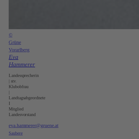
©
Grüne
Vorarlberg
Eva
Hammerer
Landessprecherin
| stv.
Klubobfrau
|
Landtagsabgeordnete
I
Mitglied
Landesvorstand
eva.hammerer@gruene.at
Saubere