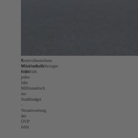
©
Kontrollausschuss:
Wikimedia/Böhringer
Montforthaus
Friedrich.
reißt
jedes
Jahr
Millionenloch
ins
Stadtbudget
–
Verantwortung
der
ÖVP
fehlt