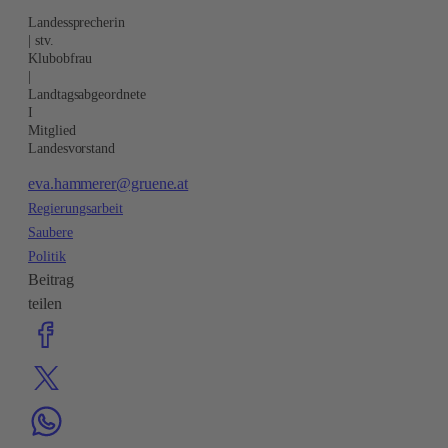
Landessprecherin
| stv.
Klubobfrau
|
Landtagsabgeordnete
I
Mitglied
Landesvorstand
eva.hammerer@gruene.at
Regierungsarbeit
Saubere
Politik
Beitrag
teilen