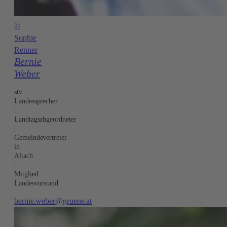
©
Sophie
Renner
Bernie
Weber
stv.
Landessprecher
|
Landtagsabgeordneter
|
Gemeindevertreter
in
Altach
|
Mitglied
Landesvorstand
bernie.weber@gruene.at