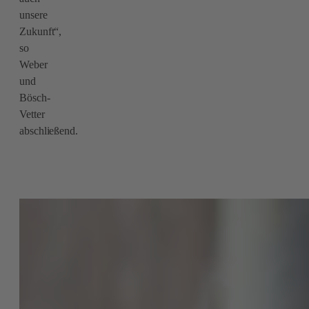
unsere
Zukunft“,
so
Weber
und
Bösch-
Vetter
abschließend.