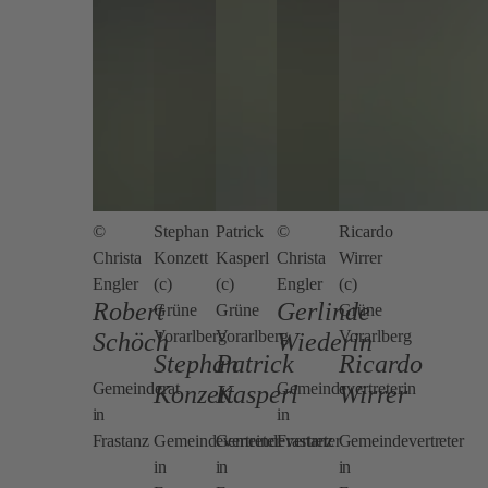
©
Stephan
Patrick
©
Ricardo
Christa
Konzett
Kasperl
Christa
Wirrer
Engler
(c)
(c)
Engler
(c)
Robert
Gerlinde
Grüne
Grüne
Grüne
Vorarlberg
Vorarlberg
Vorarlberg
Schöch
Wiederin
Stephan
Patrick
Ricardo
Gemeinderat
Gemeindevertreterin
Konzett
Kasperl
Wirrer
in
in
Frastanz
Gemeindevertreter
Gemeindevertreter
Frastanz
Gemeindevertreter
in
in
in