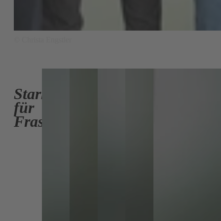
© Christa Engstler
Stark
für
Frastanz