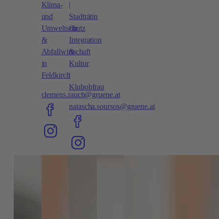
Klima-
|
und
Stadträtin
Umweltschutz
für
&
Integration
Abfallwirtschaft
&
in
Kultur
Feldkirch
|
Klubobfrau
clemens.rauch@gruene.at
natascha.soursos@gruene.at