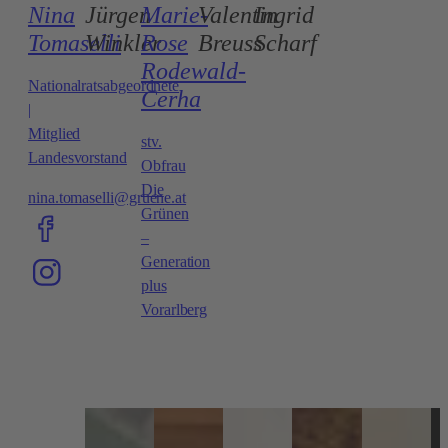
Nina
Jürgen
Marie-
Valentin
Ingrid
Tomaselli
Winkler
Rose
Breuss
Scharf
Rodewald-
Nationalratsabgeordnete
Cerha
|
Mitglied
stv.
Landesvorstand
Obfrau
Die
nina.tomaselli@gruene.at
Grünen
–
Generation
plus
Vorarlberg
Zur
Seite