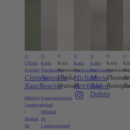
©
©
©
©
©
©
©
Christa
Karin
Karin
Karin
Karin
Karin
Kar
Engstler
Nussbaumer
Nussbaumer
Nussbaumer
Nussbaumer
Nussbaumer
Nus
Clemens
Natascha
Ulrike
Michael
Maria
Thomas
An
Rauch
Soursos
Vransak
Berchtold
Bauer-
Ramspe
Ts
Debois
Mitglied
Frauensprecherin
Landesvorstand
|
|
Mitglied
Stadtrat
im
für
Landesvorstand